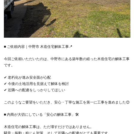
■ ご依頼内容｜中野市 木造住宅解体工事📍
今回ご依頼いただいたのは、中野市にある築年数の経った木造住宅の解体工事
です。
✔ 老朽化が進み安全面が心配
✔ 今後の土地活用を見据えて解体を検討
✔ 近隣への配慮をしっかりしてほしい
このようなご要望をいただき、安心・丁寧な施工を第一に工事を進めました😊
■ 内商が大切にしている「安心の解体工事」🛠
木造住宅の解体工事は、ただ壊すだけではありません。
騒音・振動・粉じん対策、そして近隣への配慮がとても重要です。