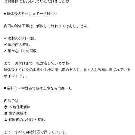
とお客様にも安心していただけました😊
■ 解体後の片付けまで一括対応✨
内商の解体工事は、解体して終わりではありません。
✔ 廃材の分別・搬出
✔ 敷地内の整地
✔ 細かなゴミの回収
まで、片付けまで一括対応しています👍
解体後すぐに次の工事や土地活用へ進めるのも、多くのお客様に喜ばれている
ポイントです。
■ 長野市・中野市で解体工事なら内商へ📞
内商では、
🏠 木造住宅解体
🏚 空き家解体
🧹 解体後の片付け・整地
まで、すべて自社対応で行っています。